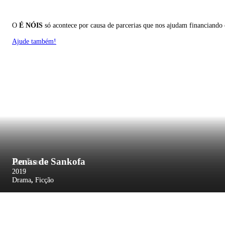
O
É NÓIS
só acontece por causa de parcerias que nos ajudam financiando
Ajude também!
Prestes
Ao Lado
Penas de Sankofa
2018
2017
2019
Drama
Drama
Drama
,
,
,
Ficção
Ficção
Ficção