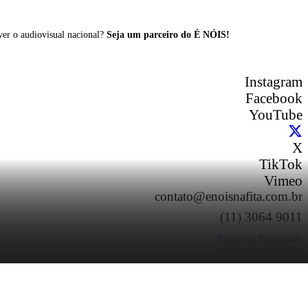
ver o audiovisual nacional?
Seja um parceiro do É NÓIS!
Instagram
Facebook
YouTube
X
TikTok
Vimeo
contato@enoisnafita.com.br
(11) 3064 9011
Política de Privacidade
site por
wjk marketing