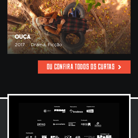
Ouça
2017
Drama
,
Ficção
OU CONFIRA TODOS OS CURTAS