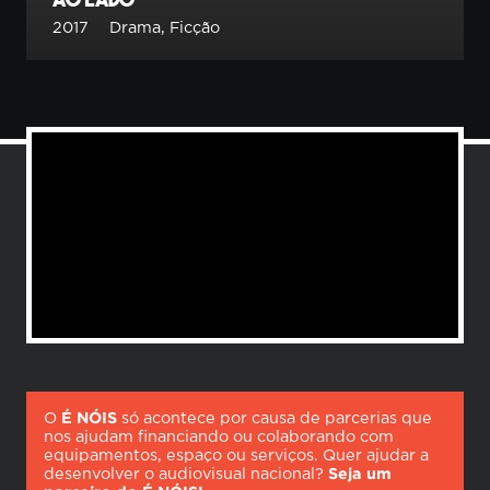
Ao Lado
2017
Drama
,
Ficção
O
É NÓIS
só acontece por causa de parcerias que
nos ajudam financiando ou colaborando com
equipamentos, espaço ou serviços. Quer ajudar a
desenvolver o audiovisual nacional?
Seja um